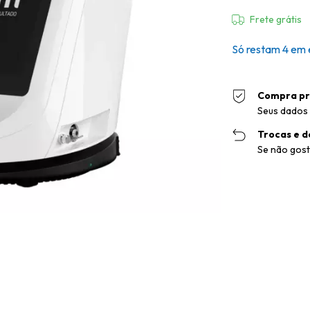
Frete grátis
Só restam
4
em 
Compra pr
Seus dados 
Trocas e d
Se não gost