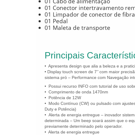
01 Cabo de alimentação
01 Conector intertravamento re
01 Limpador de conector de fibra
01 Pedal
01 Maleta de transporte
Principais Característ
• Apresenta design que alia a beleza e a prati
• Display touch screen de 7’’ com maior precisã
sistema pró – Performance com Navegação inte
• Possui recurso INFO com tutorial de uso so
• Comprimento de onda 1470nm
• Potência de 12W
• Modo Contínuo (CW) ou pulsado com ajustes v
Duty e Potência)
• Alerta de energia entregue – inovador sistem
determinada – Um beep soará assim que o equ
previamente determinado pelo operador.
• Alerta de energia entregue