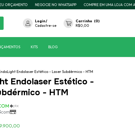
AMENTO
NEGOCIE NO WHATSAPP
COMPRE EM UMA LOJA COM ASSISTÊNC
Login
/
Carrinho
(
0
)
Cadastre-se
R$0,00
NÇAMENTOS
KITS
BLOG
EndoLight Endolaser Estético - Laser Subdérmico - HTM
ht Endolaser Estético -
ubdérmico - HTM
9.900,00