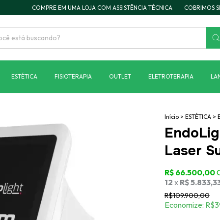
COMPRE EM UMA LOJA COM ASSISTÊNCIA TÉCNICA
COBRIMOS SEU ORÇ
ESTÉTICA
FISIOTERAPIA
OUTLET
ELETROTERAPIA
LA
Início
>
ESTÉTICA
>
EndoLig
Laser S
R$109.900,00
Economize:
R$3