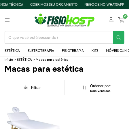
CIA TÉCNICA
COBRIMOS SEU ORÇAMENTO
NEGOCIE NO WHATSAPP
0
ESTÉTICA
ELETROTERAPIA
FISIOTERAPIA
KITS
MÓVEIS CLINI
Início
>
ESTÉTICA
>
Macas para estética
Macas para estética
Ordenar por:
Filtrar
Mais vendidos