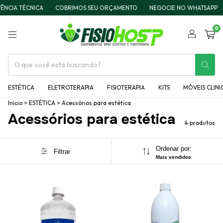
NCIA TÉCNICA
COBRIMOS SEU ORÇAMENTO
NEGOCIE NO WHATSAPP
0
ESTÉTICA
ELETROTERAPIA
FISIOTERAPIA
KITS
MÓVEIS CLINI
Início
>
ESTÉTICA
>
Acessórios para estética
Acessórios para estética
4 produtos
Ordenar por:
Filtrar
Mais vendidos