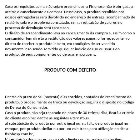
Caso os requisitos acima não sejam preenchidos, a Fisiohosp não é obrigada a
aceitar o cancelamento da compra. Nesse caso, o produto recolhido por
nossos entregadores será devolvido no endereço de entrega, acompanhado de
relatório sobre o problema constatado, sem a restituição de valores e o
processo de devolução será cancelado.
O direito de arrependimento leva ao cancelamento da compra e, assim como o
consumidor tem direito à restituição dos valores pagos, o fornecedor tem o
direito de receber o produto intacto, em condições de ser vendido
novamente, não sendo admitido qualquer indício de uso ou avaria do
produto, de seus componentes ou de suas embalagens.
PRODUTO COM DEFEITO
Dentro do prazo de 90 (noventa) dias corridos, contados do recebimento do
produto, o procedimento de troca ou devolução seguirá o disposto no Código
de Defesa do Consumidor.
Caso o produto não seja reparado no prazo de 30 (trinta) dias, ficará a critério
do cliente escolher dentre as seguintes alternativas:
a) substituição do produto por outro igual ou, na falta de produto igual no
estoque, por produto similar ou por um vale-troca para utilização no site a
fisiohosp.com.br;
b) restituição dos valores pagos pelo cliente conforme descrito no item