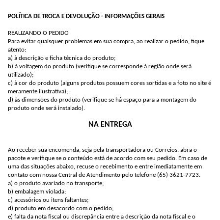
POLÍTICA DE TROCA E DEVOLUÇÃO - INFORMAÇÕES GERAIS
REALIZANDO O PEDIDO
Para evitar quaisquer problemas em sua compra, ao realizar o pedido, fique
atento:
a) à descrição e ficha técnica do produto;
b) à voltagem do produto (verifique se corresponde à região onde será
utilizado);
c) à cor do produto (alguns produtos possuem cores sortidas e a foto no site é
meramente ilustrativa);
d) às dimensões do produto (verifique se há espaço para a montagem do
produto onde será instalado).
NA ENTREGA
Ao receber sua encomenda, seja pela transportadora ou Correios, abra o
pacote e verifique se o conteúdo está de acordo com seu pedido. Em caso de
uma das situações abaixo, recuse o recebimento e entre imediatamente em
contato com nossa Central de Atendimento pelo telefone (65) 3621-7723.
a) o produto avariado no transporte;
b) embalagem violada;
c) acessórios ou itens faltantes;
d) produto em desacordo com o pedido;
e) falta da nota fiscal ou discrepância entre a descrição da nota fiscal e o