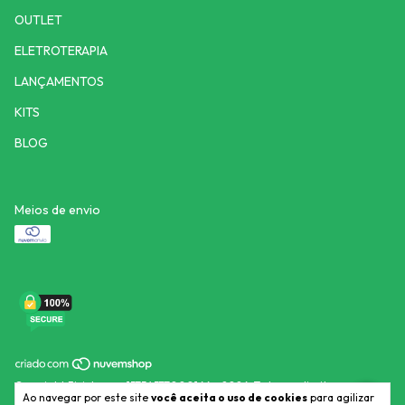
OUTLET
ELETROTERAPIA
LANÇAMENTOS
KITS
BLOG
Meios de envio
Copyright Fisiohosp - 15754577000166 - 2026. Todos os direitos
Ao navegar por este site
você aceita o uso de cookies
para agilizar
reservados.