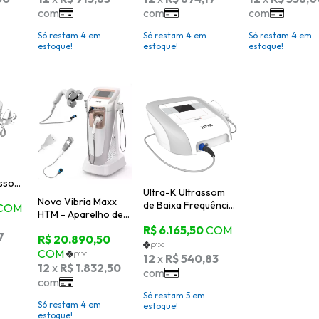
l -
KLD
Só restam
4
em
Só restam
4
em
Só restam
4
em
estoque!
estoque!
estoque!
assom
Ultra-K Ultrassom
a e
Novo Vibria Maxx
de Baixa Frequência
HTM - Aparelho de
(40kHz) - HTM
Ultrassom de Alta
Potência 3D
63Watts com
Correntes
Só restam
5
em
Só restam
4
em
estoque!
estoque!