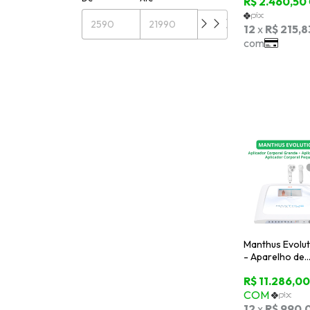
Ultrassom par
Estética e
Fisioterapia
Manthus Evoluti
- Aparelho de
Ultrassom e
Correntes + 2
Aplicadores Á
Corporal +