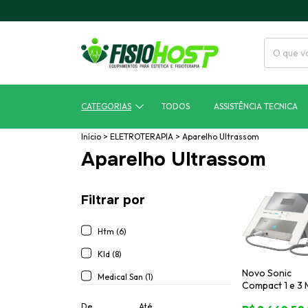
CATEGORIAS
TODOS
ASSISTÊNCIA TECNICA
Início
>
ELETROTERAPIA
>
Aparelho Ultrassom
Aparelho Ultrassom
Filtrar por
Htm (6)
Kld (8)
Novo Sonic
Medical San (1)
Compact 1 e 3
HTM - Aparelh
De
Até