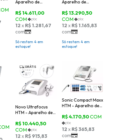
Aparelho de
Aparelho de
Ultrassom e
Ultrassom e
Correntes +
Correntes +
Aplicadores
Aplicador Corporal
Corporais (G e P) +
Grande + Aplicador
Aplicador 40KHz +
40K + Aplicador
Aplicador Facial -
Facial (BRINDE) -
KLD
KLD
Só restam
4
em
Só restam
4
em
estoque!
estoque!
GRÁTIS
Sonic Compact Maxx
HTM - Aparelho de
Novo Ultrafocus
Ultrassom e
HTM - Aparelho de
Correntes para
Lipocavitação
-
Estética e
Focalizada e Ondas
Fisioterapia
de Choque