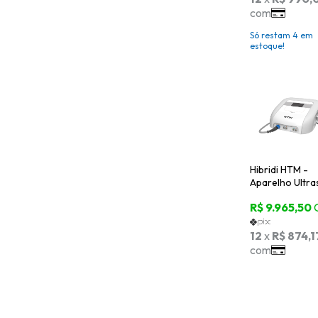
Aplicador Facia
KLD
Só restam
4
em
estoque!
Hibridi HTM -
Aparelho Ultr
de Alta Potênci
Terapias
Combinadas