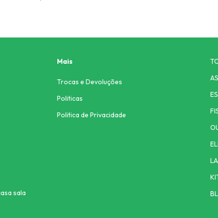
Mais
T
AS
Trocas e Devoluções
ES
Politicas
FI
Politica de Privacidade
O
EL
L
KI
asa sala
B