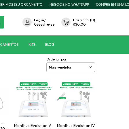
MOS SEU ORÇAMENTO
NEGOCIE NO WHATSAPP
COMPRE EM UMA LOJA C
Login
/
Carrinho
(
0
)
Cadastre-se
R$0,00
NÇAMENTOS
KITS
BLOG
Ordenar por
 -
Manthus Evolution V
Manthus Evolution IV
ssom