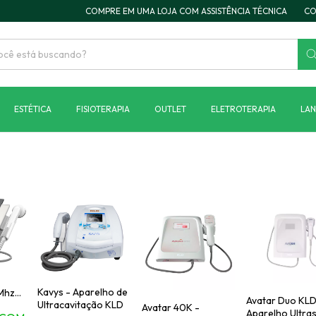
COMPRE EM UMA LOJA COM ASSISTÊNCIA TÉCNICA
COBRI
ESTÉTICA
FISIOTERAPIA
OUTLET
ELETROTERAPIA
LA
Kavys - Aparelho de
 Mhz
Avatar Duo KLD
Ultracavitação KLD
o de
Avatar 40K -
Aparelho Ultra