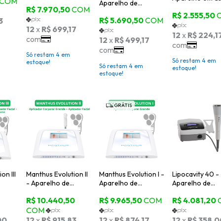
a
Aparelho de
de 1 e 3 MHz
Ultrassom de Baixa
Frequência - KLD
Só restam
4
em
Só restam
4
em
estoque!
Só restam
4
em
estoque!
estoque!
GRÁTIS
on III
Manthus Evolution II
Manthus Evolution I -
Lipocavity 40 -
- Aparelho de
Aparelho de
Aparelho de
Ultrassom e
Ultrassom e
Ultracavitação 
Correntes +
Correntes +
Medical San
rea
Aplicadores
Aplicador Corporal
(Corporal e Facial) -
Grande - KLD