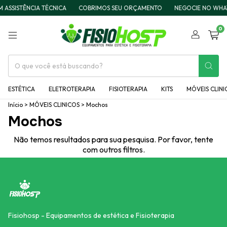
SSISTÊNCIA TÉCNICA
COBRIMOS SEU ORÇAMENTO
NEGOCIE NO WHAT
0
ESTÉTICA
ELETROTERAPIA
FISIOTERAPIA
KITS
MÓVEIS CLINI
Início
>
MÓVEIS CLINICOS
>
Mochos
Mochos
Não temos resultados para sua pesquisa. Por favor, tente
com outros filtros.
Fisiohosp - Equipamentos de estética e Fisioterapia