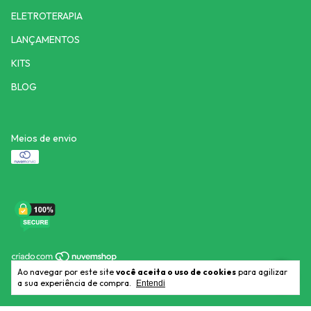
ELETROTERAPIA
LANÇAMENTOS
KITS
BLOG
Meios de envio
Ao navegar por este site
você aceita o uso de cookies
para agilizar
Copyright Fisiohosp - 15754577000166 - 2026. Todos os direitos
a sua experiência de compra.
reservados.
Entendi