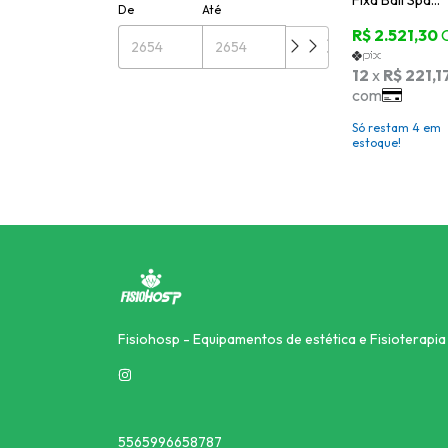
Fixa Bali Spa
De
Até
Reclinavel Salu
Só restam
4
em
estoque!
Fisiohosp - Equipamentos de estética e Fisioterapia
5565996658787