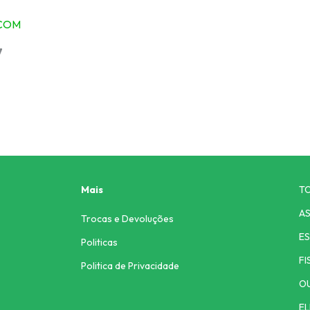
s
Mais
T
AS
Trocas e Devoluções
ES
Politicas
FI
Politica de Privacidade
O
EL