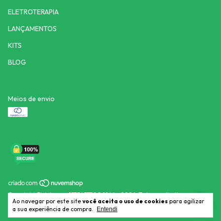
ELETROTERAPIA
LANÇAMENTOS
KITS
BLOG
Meios de envio
Copyright Fisiohosp - 15754577000166 - 2026. Todos os direitos
Ao navegar por este site
você aceita o uso de cookies
para agilizar
reservados.
a sua experiência de compra.
Entendi