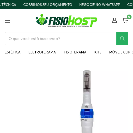
CA
COBRIMOS SEU ORÇAMENTO
NEGOCIE NO WHATSAPP
COMPRE EM
0
ESTÉTICA
ELETROTERAPIA
FISIOTERAPIA
KITS
MÓVEIS CLINI